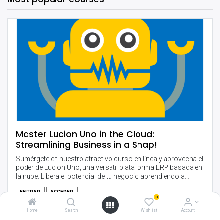
Master Lucion Uno in the Cloud:
Streamlining Business in a Snap!
Sumérgete en nuestro atractivo curso en línea y aprovecha el
poder de Lucion Uno, una versátil plataforma ERP basada en
la nube. Libera el potencial de tu negocio aprendiendo a
navegar y utilizar los diversos módulos de Lucion Uno.
ENTRAR
ACCEDER
0
Ya seas un emprendedor, un gerente o simplemente curioso
acerca de esta herramienta dinámica, este curso es tu
Home
Search
Wishlist
Account
5 minutes
9
steps