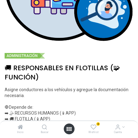
ADMINISTRACIÓN
🚚 RESPONSABLES EN FLOTILLAS (🧩
FUNCIÓN)
Asigne conductores a los vehículos y agregue la documentación
necesaria.
🛑Depende de:
➡️ 🤹 RECURSOS HUMANOS (📱APP)
➡️ 🚚 FLOTILLA (📱APP)
0
$
14.99
Inicio
Buscar
Wishlist
Cuenta