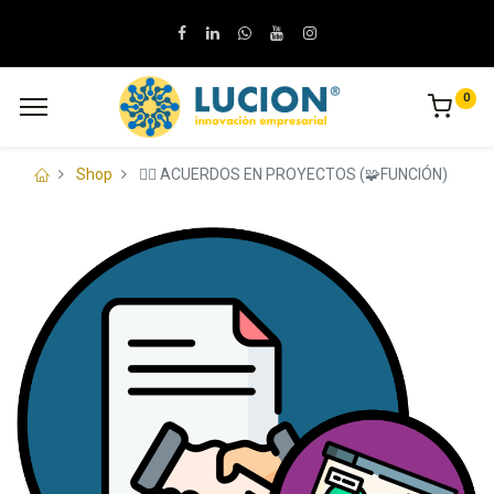
0
Shop
🧑‍⚖️ ACUERDOS EN PROYECTOS (🧩FUNCIÓN)