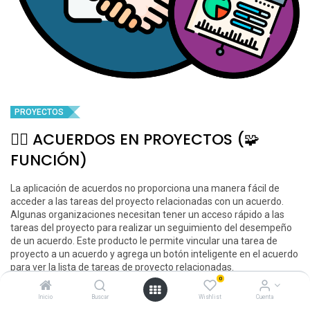
PROYECTOS
🧑‍⚖️ ACUERDOS EN PROYECTOS (🧩
FUNCIÓN)
La aplicación de acuerdos no proporciona una manera fácil de
acceder a las tareas del proyecto relacionadas con un acuerdo.
Algunas organizaciones necesitan tener un acceso rápido a las
tareas del proyecto para realizar un seguimiento del desempeño
de un acuerdo. Este producto le permite vincular una tarea de
proyecto a un acuerdo y agrega un botón inteligente en el acuerdo
para ver la lista de tareas de proyecto relacionadas.
0
🛑Depende de:
Inicio
Buscar
Wishlist
Cuenta
➡️ 🧑‍⚖️ ACUERDOS & CONTRATOS (📱APP)