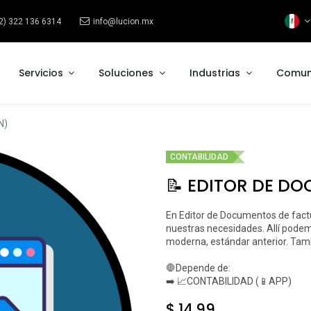
2) 322 136 6314
info@lucion.mx
Servicios
Soluciones
Industrias
Comun
N)
CONTABILIDAD
📝 EDITOR DE D
En Editor de Documentos de fact
nuestras necesidades. Allí podemo
moderna, estándar anterior. Tam
🛑Depende de:
➡️ 📈CONTABILIDAD (📱APP)
$
14.99