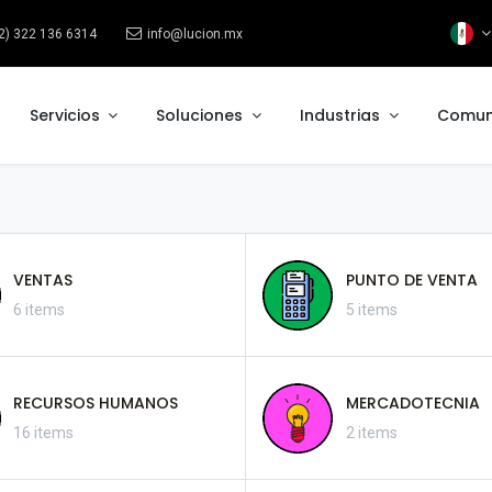
2) 322 136 6314
info@lucion.mx
Servicios
Soluciones
Industrias
Comun
VENTAS
PUNTO DE VENTA
6 items
5 items
RECURSOS HUMANOS
MERCADOTECNIA
16 items
2 items