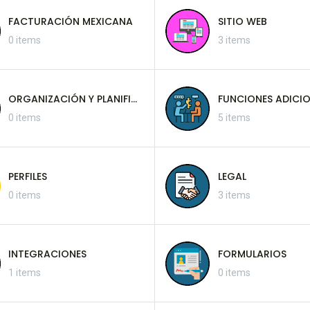
FACTURACIÓN MEXICANA
SITIO WEB
0 items
3 items
ORGANIZACIÓN Y PLANIFICACIÓN
FUNCIONES ADICIO
0 items
5 items
PERFILES
LEGAL
0 items
3 items
INTEGRACIONES
FORMULARIOS
1 items
0 items