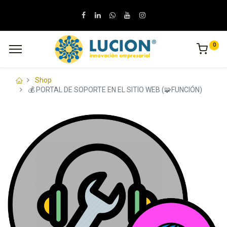
0
Shop
💰 PORTAL DE SOPORTE EN EL SITIO WEB (🧩FUNCIÓN)