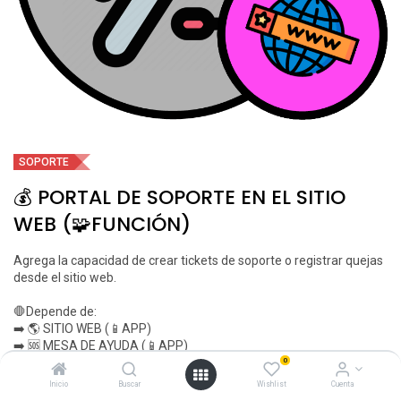
SOPORTE
💰 PORTAL DE SOPORTE EN EL SITIO
WEB (🧩FUNCIÓN)
Agrega la capacidad de crear tickets de soporte o registrar quejas
desde el sitio web.
🛑Depende de:
➡️ 🌎 SITIO WEB (📱APP)
➡️ 🆘 MESA DE AYUDA (📱APP)
➡️ 🔍 RASTREO DE ENLACES (📱APP)
0
➡️ 💬 FORO (🧩FUNCIÓN)
Inicio
Buscar
Wishlist
Cuenta